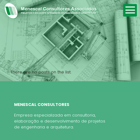
There are no posts on the list.
MENESCAL CONSULTORES
Empresa especializada em consultoria,
elaboração e desenvolvimento de projetos
de engenharia e arquitetura.