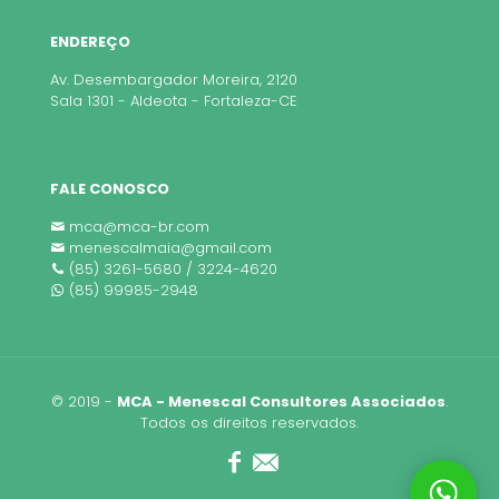
ENDEREÇO
Av. Desembargador Moreira, 2120
Sala 1301 - Aldeota - Fortaleza-CE
FALE CONOSCO
mca@mca-br.com
menescalmaia@gmail.com
(85) 3261-5680 / 3224-4620
(85) 99985-2948
© 2019 -
MCA - Menescal Consultores Associados
.
Todos os direitos reservados.