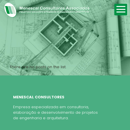
There are no posts on the list.
MENESCAL CONSULTORES
Empresa especializada em consultoria,
elaboração e desenvolvimento de projetos
de engenharia e arquitetura.