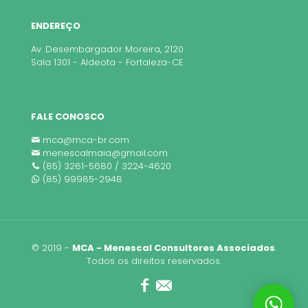
ENDEREÇO
Av. Desembargador Moreira, 2120
Sala 1301 - Aldeota - Fortaleza-CE
FALE CONOSCO
mca@mca-br.com
menescalmaia@gmail.com
(85) 3261-5680 / 3224-4620
(85) 99985-2948
© 2019 -
MCA - Menescal Consultores Associados
.
Todos os direitos reservados.